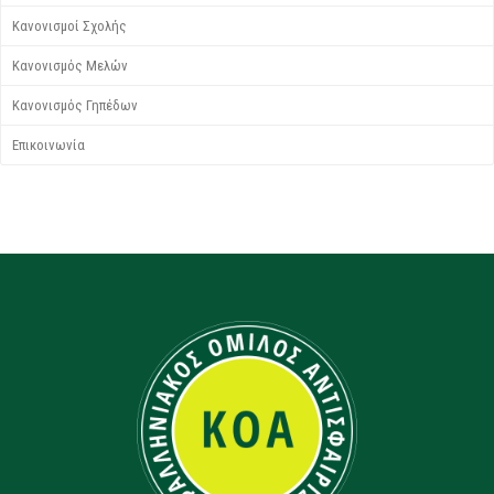
Κανονισμοί Σχολής
Κανονισμός Μελών
Κανονισμός Γηπέδων
Επικοινωνία