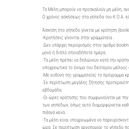
Τα Μέλη μπορούν να προσκαλούν μη μέλη, αν
Ο χρόνος ασκήσεως στα γήπεδα του Κ.Ο.Α. είν
Άσκηση στο γήπεδο γίνεται με κράτηση (book
-Κρατήσεις γίνονται στην γραμματεία .
-Δεν υπάρχει περιορισμός στον αριθμό bookin
μονό ή διπλό οποιαδήποτε ημέρα.
-Τα μέλη πρέπει να δηλώνουν κατά την κράτησ
υποχρεωτικά το όνομα του δεύτερου μέλους 
-Με ευθύνη της γραμματείας το πρόγραμμα κ
-Σε περίπτωση μεγάλης ζήτησης προτεραιότητ
εβδομάδα.
-Οι ώρες κράτησης που συμφωνούνται με την
των γηπέδων, όπως αυτό διαμορφώνεται καθημ
πιθανά κενά.
-Τα μέλη είναι υποχρεωμένα να παρευρίσκον
ώρα. Σε περίπτωση αργοπορίας το γήπεδο πα