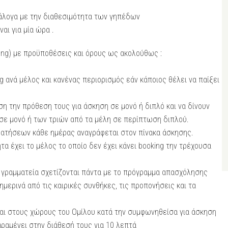
άλογα με την διαθεσιμότητα των γηπέδων
αι για μία ώρα .
ing) με προϋποθέσεις και όρους ως ακολούθως :
g ανά μέλος και κανένας περιορισμός εάν κάποιος θέλει να παίξει
η την πρόθεση τους για άσκηση σε μονό ή διπλό και να δίνουν
σε μονό ή των τριών από τα μέλη σε περίπτωση διπλού.
ρατήσεων κάθε ημέρας αναγράφεται στον πίνακα άσκησης.
α έχει το μέλος το οποίο δεν έχει κάνει booking την τρέχουσα
 γραμματεία σχετίζονται πάντα με το πρόγραμμα απασχόλησης
ερινά από τις καιρικές συνθήκες, τις προπονήσεις και τα
ται στους χώρους του Ομίλου κατά την συμφωνηθείσα για άσκηση
ραμένει στην διάθεσή τους για 10 λεπτά