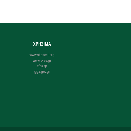
ΧΡΗΣΙΜΑ
www.st-enosi.org
www.svae.gr
efoa.gr
gga.gov.gr