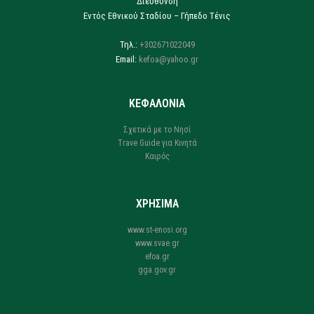
Διεύθυνση
Εντός Εθνικού Σταδίου – Γήπεδο Τένις
Τηλ.:
+302671022049
Email:
kefoa@yahoo.gr
ΚΕΦΑΛΟΝΙΑ
Σχετικά με το Νησί
Trave Guide για Κινητά
Καιρός
ΧΡΗΣΙΜΑ
www.st-enosi.org
www.svae.gr
efoa.gr
gga.gov.gr