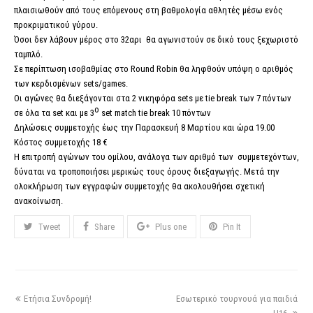
πλαισιωθούν από τους επόμενους στη βαθμολογία αθλητές μέσω ενός
προκριματικού γύρου.
Όσοι δεν λάβουν μέρος στο 32αρι θα αγωνιστούν σε δικό τους ξεχωριστό
ταμπλό.
Σε περίπτωση ισοβαθμίας στο Round Robin θα ληφθούν υπόψη ο αριθμός
των κερδισμένων sets/games.
Οι αγώνες θα διεξάγονται στα 2 νικηφόρα sets με tie break των 7 πόντων
ο
σε όλα τα set και με 3
set match tie break 10 πόντων
Δηλώσεις συμμετοχής έως την Παρασκευή 8 Μαρτίου και ώρα 19.00
Κόστος συμμετοχής 18 €
Η επιτροπή αγώνων του ομίλου, ανάλογα των αριθμό των συμμετεχόντων,
δύναται να τροποποιήσει μερικώς τους όρους διεξαγωγής. Μετά την
ολοκλήρωση των εγγραφών συμμετοχής θα ακολουθήσει σχετική
ανακοίνωση.
Tweet
Share
Plus one
Pin It
Ετήσια Συνδρομή!
Εσωτερικό τουρνουά για παιδιά