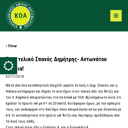
Πίσω
Στον τελικό Σπανός Δημήτρης- Αντωνάτου
Θάλεια!
02/11/2018
Μετά από ένα καταπληκτικό παιχνίδι γεμάτο ένταση ο Δημ. Σπανός και η
Θάλεια κατάφεραν και πήραν το εισιτήριο στον τελικό από την Άντζυ και
τον Λ. Καμπανό επικρατώντας στο tie break με 10-8. Αξιοσημείωτο είναι ότι
έχασαν το πρωτο set με 6-1 σε 20 λεπτά. Κατάφεραν όμως, με την εμπειρία
τους, και ανέκαμψαν στο δεύτερο όπου επικράτησαν έστω και δύσκολα με
6-4. Οι καταπληκτικοί στο πρώτο set Άντζυ και Λευτέρης προδόθηκαν από
τα δικά τους λάθη.
Στον τελικό είναι ήδη ο Ευθύμης Κ. και η Ευαγγελία Β.