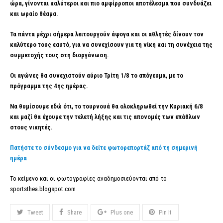
ώρα, γίνονται καλύτεροι και πιο αμφίρροποι αποτέλεσμα που συνδυάζει
και ωραίο θέαμα.
Τα πάντα μέχρι σήμερα λειτουργούν άψογα και οι αθλητές δίνουν τον
καλύτερο τους εαυτό, για να συνεχίσουν για τη νίκη και τη συνέχεια της
συμμετοχής τους στη διοργάνωση.
Οι αγώνες θα συνεχιστούν αύριο Τρίτη 1/8 το απόγευμα, με το
πρόγραμμα της 4ης ημέρας.
Να θυμίσουμε εδώ ότι, το τουρνουά θα ολοκληρωθεί την Κυριακή 6/8
και μαζί θα έχουμε την τελετή λήξης και τις απονομές των επάθλων
στους νικητές.
Πατήστε το σύνδεσμο για να δείτε φωτορεπορτάζ από τη σημερινή
ημέρα
Το κείμενο και οι φωτογραφίες αναδημοσιεύονται από το
sportsthea.blogspot.com
Tweet
Share
Plus one
Pin It