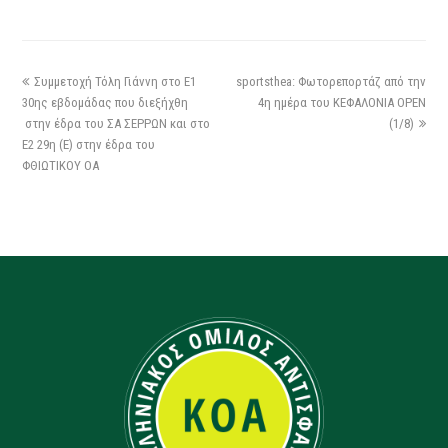
Συμμετοχή Τόλη Γιάννη στο Ε1
sportsthea: Φωτορεπορτάζ από την
30ης εβδομάδας που διεξήχθη
4η ημέρα του ΚΕΦΑΛΟΝΙΑ OPEN
στην έδρα του ΣΑ ΣΕΡΡΩΝ και στο
(1/8)
Ε2 29η (Ε) στην έδρα του
ΦΘΙΩΤΙΚΟΥ ΟΑ