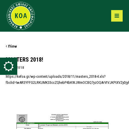
Πίσω
MASTERS 2018!
28/11/2018
https://kefoa.gr/wp-content/uploads/2018/11/masters_2018-4.xls?
fbclid=IwAR3YFFG2LRKUMK33ccZQhebP4bKWJWmOCBQ7yzOQArVtVJKPiXVZyDjy