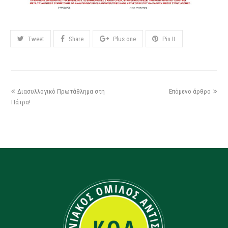
Tweet
Share
Plus one
Pin It
Διασυλλογικό Πρωτάθλημα στη
Επόμενο άρθρο
Πάτρα!