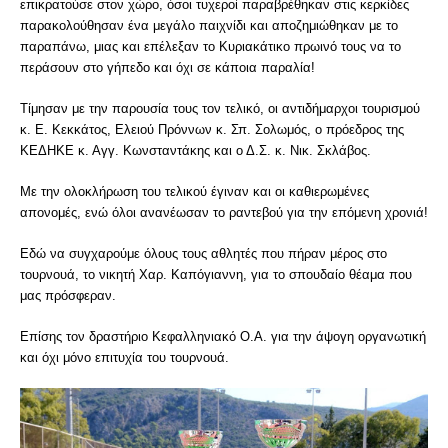
επικρατούσε στον χώρο, όσοι τυχεροί παραβρέθηκαν στις κερκίδες
παρακολούθησαν ένα μεγάλο παιχνίδι και αποζημιώθηκαν με το
παραπάνω, μιας και επέλεξαν το Κυριακάτικο πρωινό τους να το
περάσουν στο γήπεδο και όχι σε κάποια παραλία!
Τίμησαν με την παρουσία τους τον τελικό, οι αντιδήμαρχοι τουρισμού
κ. Ε. Κεκκάτος, Ελειού Πρόννων κ. Σπ. Σολωμός, ο πρόεδρος της
ΚΕΔΗΚΕ κ. Αγγ. Κωνσταντάκης και ο Δ.Σ. κ. Νικ. Σκλάβος.
Με την ολοκλήρωση του τελικού έγιναν και οι καθιερωμένες
απονομές, ενώ όλοι ανανέωσαν το ραντεβού για την επόμενη χρονιά!
Εδώ να συγχαρούμε όλους τους αθλητές που πήραν μέρος στο
τουρνουά, το νικητή Χαρ. Καπόγιαννη, για το σπουδαίο θέαμα που
μας πρόσφεραν.
Επίσης τον δραστήριο Κεφαλληνιακό Ο.Α. για την άψογη οργανωτική
και όχι μόνο επιτυχία του τουρνουά.