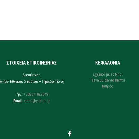
ΣΤΟΙΧΕΙΑ ΕΠΙΚΟΙΝΩΝΙΑΣ
ΚΕΦΑΛΟΝΙΑ
Σχετικά με το Νησί
Διεύθυνση
Trave Guide για Κινητά
Εντός Εθνικού Σταδίου – Γήπεδο Τένις
Καιρός
Τηλ.:
+302671022049
Email:
kefoa@yahoo.gr