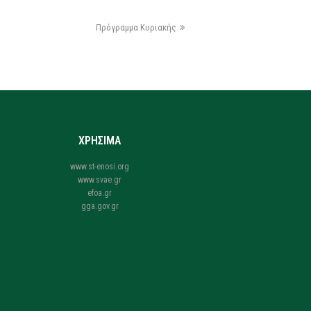
Πρόγραμμα Κυριακής
ΧΡΗΣΙΜΑ
www.st-enosi.org
www.svae.gr
efoa.gr
gga.gov.gr