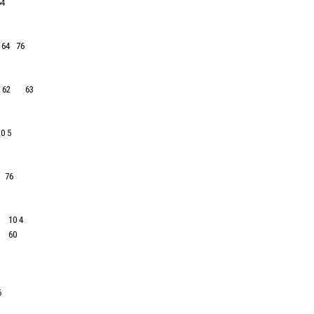
4
 64 76
Υ 62 63
0 5
 76
 10 4
1 60
6