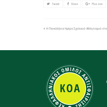
Tweet
Share
Plus one
Η Πανελλήνια Ημέρα Σχολικού Αθλητισμού στο