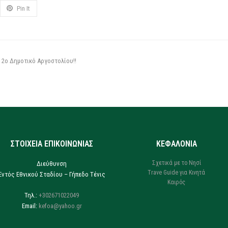
Pin It
 2ο Δημοτικό Αργοστολίου!!
ΣΤΟΙΧΕΙΑ ΕΠΙΚΟΙΝΩΝΙΑΣ
ΚΕΦΑΛΟΝΙΑ
Σχετικά με το Νησί
Διεύθυνση
Trave Guide για Κινητά
Εντός Εθνικού Σταδίου – Γήπεδο Τένις
Καιρός
Τηλ.:
+302671022049
Email:
kefoa@yahoo.gr