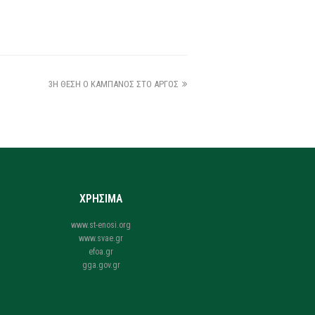
3Η ΘΕΣΗ Ο ΚΑΜΠΑΝΟΣ ΣΤΟ ΑΡΓΟΣ
ΧΡΗΣΙΜΑ
www.st-enosi.org
www.svae.gr
efoa.gr
gga.gov.gr