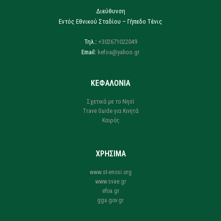
Διεύθυνση
Εντός Εθνικού Σταδίου – Γήπεδο Τένις
Τηλ.:
+302671022049
Email:
kefoa@yahoo.gr
ΚΕΦΑΛΟΝΙΑ
Σχετικά με το Νησί
Trave Guide για Κινητά
Καιρός
ΧΡΗΣΙΜΑ
www.st-enosi.org
www.svae.gr
efoa.gr
gga.gov.gr