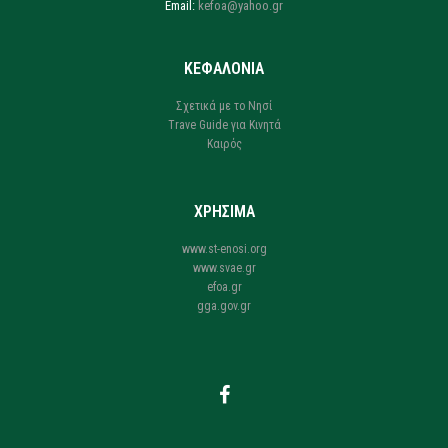
Email:
kefoa@yahoo.gr
ΚΕΦΑΛΟΝΙΑ
Σχετικά με το Νησί
Trave Guide για Κινητά
Καιρός
ΧΡΗΣΙΜΑ
www.st-enosi.org
www.svae.gr
efoa.gr
gga.gov.gr