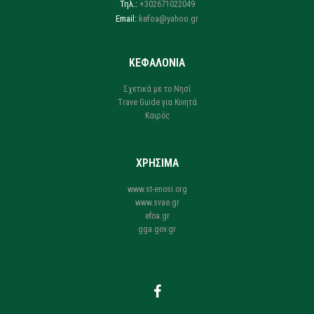
Τηλ.:
+302671022049
Email:
kefoa@yahoo.gr
ΚΕΦΑΛΟΝΙΑ
Σχετικά με το Νησί
Trave Guide για Κινητά
Καιρός
ΧΡΗΣΙΜΑ
www.st-enosi.org
www.svae.gr
efoa.gr
gga.gov.gr