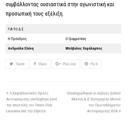
συμβάλλοντας ουσιαστικά στην αγωνιστική και
προσωπική τους εξέλιξη.
ΓΙΑ ΤΟ Δ.Σ.
Η Πρόεδρος
Ο Γραμματέας
Ανδρεόλα Ελένη
Μπόβολος Χαράλαμπος
Tweet
Share
Plus one
Pin It
Ο Κεφαλληνιακός Όμιλος
Ολοκληρώθηκαν οι αγώνες Διπλού
Αντισφαίρισης υποδέχθηκε ξανά
Μικτού & Δ’ Κατηγορίας Μονού
την αποστολή του Tennis Club
του Πρωταθλήματος
Lausanne από την Ελβετία
Αντισφαίρισης ΚΟΑ