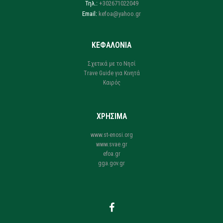
Τηλ.:
+302671022049
Email:
kefoa@yahoo.gr
ΚΕΦΑΛΟΝΙΑ
Σχετικά με το Νησί
Trave Guide για Κινητά
Καιρός
ΧΡΗΣΙΜΑ
www.st-enosi.org
www.svae.gr
efoa.gr
gga.gov.gr