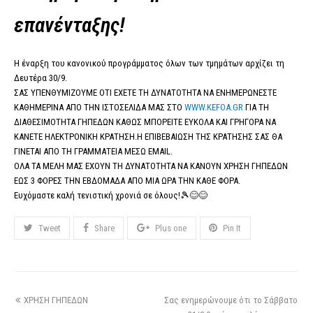
επανένταξης!
Η έναρξη του κανονικού προγράμματος όλων των τμημάτων αρχίζει τη
Δευτέρα 30/9.
ΣΑΣ ΥΠΕΝΘΥΜΙΖΟΥΜΕ ΟΤΙ ΕΧΕΤΕ ΤΗ ΔΥΝΑΤΟΤΗΤΑ ΝΑ ΕΝΗΜΕΡΩΝΕΣΤΕ
ΚΑΘΗΜΕΡΙΝΑ ΑΠΟ ΤΗΝ ΙΣΤΟΣΕΛΙΔΑ ΜΑΣ ΣΤΟ
WWW.KEFOA.GR
ΓΙΑ ΤΗ
ΔΙΑΘΕΣΙΜΟΤΗΤΑ ΓΗΠΕΔΩΝ ΚΑΘΩΣ ΜΠΟΡΕΙΤΕ ΕΥΚΟΛΑ ΚΑΙ ΓΡΗΓΟΡΑ ΝΑ
ΚΑΝΕΤΕ ΗΛΕΚΤΡΟΝΙΚΗ ΚΡΑΤΗΣΗ.Η ΕΠΙΒΕΒΑΙΩΣΗ ΤΗΣ ΚΡΑΤΗΣΗΣ ΣΑΣ ΘΑ
ΓΙΝΕΤΑΙ ΑΠΟ ΤΗ ΓΡΑΜΜΑΤΕΙΑ ΜΕΣΩ EMAIL.
ΟΛΑ ΤΑ ΜΕΛΗ ΜΑΣ ΕΧΟΥΝ ΤΗ ΔΥΝΑΤΟΤΗΤΑ ΝΑ ΚΑΝΟΥΝ ΧΡΗΣΗ ΓΗΠΕΔΩΝ
ΕΩΣ 3 ΦΟΡΕΣ ΤΗΝ ΕΒΔΟΜΑΔΑ ΑΠΟ ΜΙΑ ΩΡΑ ΤΗΝ ΚΑΘΕ ΦΟΡΑ.
Ευχόμαστε καλή τενιστική χρονιά σε όλους!🎾😊😊
Tweet
Share
Plus one
Pin It
ΧΡΗΣΗ ΓΗΠΕΔΩΝ
Σας ενημερώνουμε ότι το Σάββατο