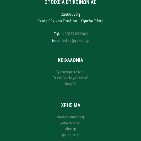
ΣΤΟΙΧΕΙΑ ΕΠΙΚΟΙΝΩΝΙΑΣ
Διεύθυνση
Εντός Εθνικού Σταδίου – Γήπεδο Τένις
Τηλ.:
+302671022049
Email:
kefoa@yahoo.gr
ΚΕΦΑΛΟΝΙΑ
Σχετικά με το Νησί
Trave Guide για Κινητά
Καιρός
ΧΡΗΣΙΜΑ
www.st-enosi.org
www.svae.gr
efoa.gr
gga.gov.gr