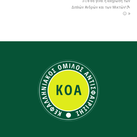
31/8 θα γίνει η κλήρωση των
Διπλών Ανδρών και των Μικτών!🎾
😊