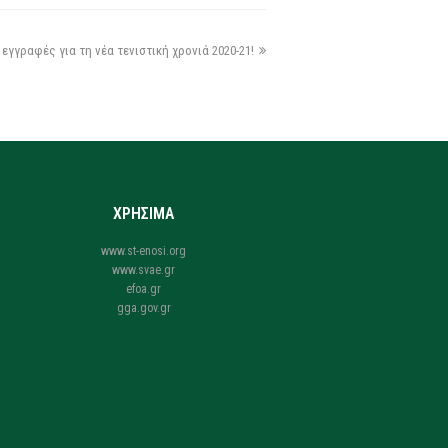
 εγγραφές για τη νέα τενιστική χρονιά 2020-21!
ΧΡΗΣΙΜΑ
www.st-enosi.org
www.svae.gr
efoa.gr
gga.gov.gr