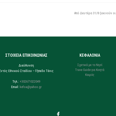
Από Δευτέρα 31/8 ξεκινούν οι
ΣΤΟΙΧΕΙΑ ΕΠΙΚΟΙΝΩΝΙΑΣ
ΚΕΦΑΛΟΝΙΑ
Σχετικά με το Νησί
Διεύθυνση
Trave Guide για Κινητά
Εντός Εθνικού Σταδίου – Γήπεδο Τένις
Καιρός
Τηλ.:
+302671022049
Email:
kefoa@yahoo.gr