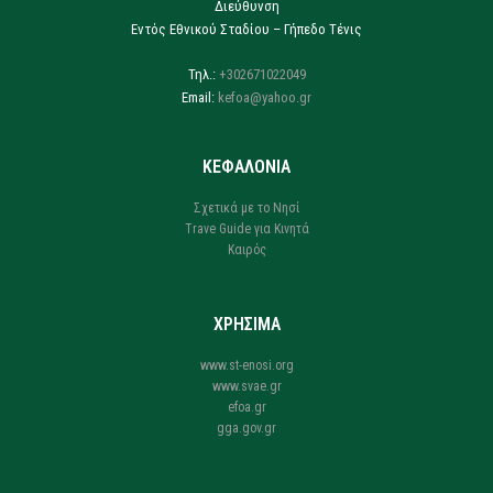
Διεύθυνση
Εντός Εθνικού Σταδίου – Γήπεδο Τένις
Τηλ.:
+302671022049
Email:
kefoa@yahoo.gr
ΚΕΦΑΛΟΝΙΑ
Σχετικά με το Νησί
Trave Guide για Κινητά
Καιρός
ΧΡΗΣΙΜΑ
www.st-enosi.org
www.svae.gr
efoa.gr
gga.gov.gr