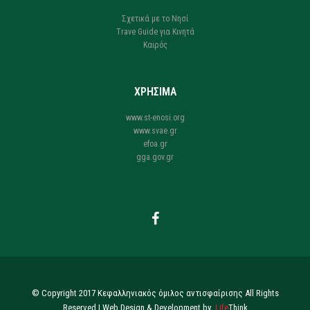
Σχετικά με το Νησί
Trave Guide για Κινητά
Καιρός
ΧΡΗΣΙΜΑ
www.st-enosi.org
www.svae.gr
efoa.gr
gga.gov.gr
© Copyright 2017 Κεφαλληνιακός όμιλος αντισφαίρισης All Rights
Reserved |
Web Design & Development by
.
Life
Think