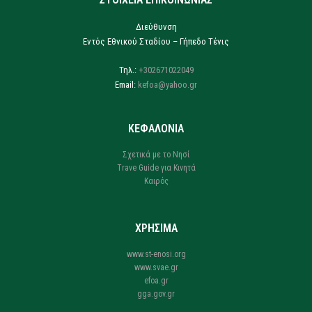
Διεύθυνση
Εντός Εθνικού Σταδίου – Γήπεδο Τένις
Τηλ.:
+302671022049
Email:
kefoa@yahoo.gr
ΚΕΦΑΛΟΝΙΑ
Σχετικά με το Νησί
Trave Guide για Κινητά
Καιρός
ΧΡΗΣΙΜΑ
www.st-enosi.org
www.svae.gr
efoa.gr
gga.gov.gr