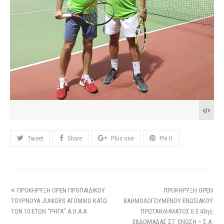
Tweet
Share
Plus one
Pin It
ΠΡΟΚΗΡΥΞΗ OPEN ΠΡΟΠΑΙΔΙΚΟΥ
ΠΡΟΚΗΡΥΞΗ OPEN
ΤΟΥΡΝΟΥΑ JUNIORS ATOMIKO KATΩ
ΒΑΘΜΟΛΟΓΟΥΜΕΝΟΥ ΕΝΩΣΙΑΚΟΥ
ΤΩΝ 10 ΕΤΩΝ ‘’ΡΗΓΑ’’ Α.Ο.Α.Α
ΠΡΩΤΑΘΛΗΜΑΤΟΣ Ε-3 43ης
ΕΒΔΟΜΑΔΑΣ ΣΤ΄ ΕΝΩΣΗ – Σ.Α.