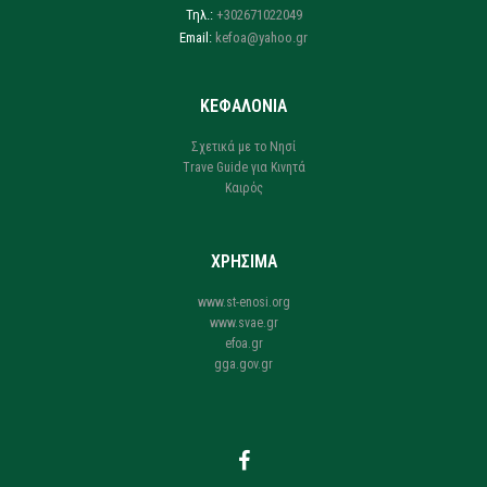
Τηλ.:
+302671022049
Email:
kefoa@yahoo.gr
ΚΕΦΑΛΟΝΙΑ
Σχετικά με το Νησί
Trave Guide για Κινητά
Καιρός
ΧΡΗΣΙΜΑ
www.st-enosi.org
www.svae.gr
efoa.gr
gga.gov.gr