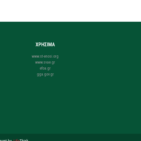
ΧΡΗΣΙΜΑ
www.st-enosi.org
www.svae.gr
efoa.gr
gga.gov.gr
ment by
.
Life
Think