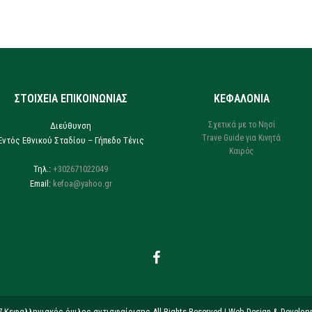
ΣΤΟΙΧΕΙΑ ΕΠΙΚΟΙΝΩΝΙΑΣ
ΚΕΦΑΛΟΝΙΑ
Σχετικά με το Νησί
Διεύθυνση
Trave Guide για Κινητά
Εντός Εθνικού Σταδίου – Γήπεδο Τένις
Καιρός
Τηλ.:
+302671022049
Email:
kefoa@yahoo.gr
7 Κεφαλληνιακός όμιλος αντισφαίρισης All Rights Reserved |
Web Design & Develop