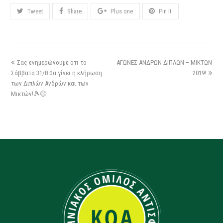
Tweet
Share
Plus one
Pin It
Σας ενημερώνουμε ότι το
ΑΓΩΝΕΣ ΑΝΔΡΩΝ ΔΙΠΛΩΝ – ΜΙΚΤΩΝ
Σάββατο 31/8 θα γίνει η κλήρωση
2019!
των Διπλών Ανδρών και των
Μικτών!🎾😊