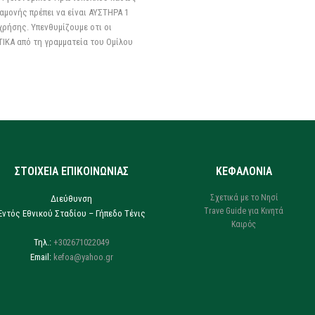
μονής πρέπει να είναι ΑΥΣΤΗΡΑ 1
ρήσης. Υπενθυμίζουμε οτι οι
ΙΚΑ από τη γραμματεία του Ομίλου
ΣΤΟΙΧΕΙΑ ΕΠΙΚΟΙΝΩΝΙΑΣ
ΚΕΦΑΛΟΝΙΑ
Σχετικά με το Νησί
Διεύθυνση
Trave Guide για Κινητά
Εντός Εθνικού Σταδίου – Γήπεδο Τένις
Καιρός
Τηλ.:
+302671022049
Email:
kefoa@yahoo.gr