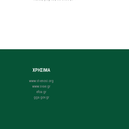
ΧΡΗΣΙΜΑ
www.st-enosi.org
www.svae.gr
efoa.gr
gga.gov.gr