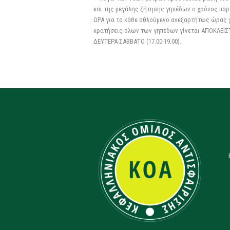
και της μεγάλης ζήτησης γηπέδων ο χρόνος παρα
ΩΡΑ για το κάθε αθλούμενο ανεξαρτήτως ώρας χ
κρατήσεις όλων των γηπέδων γίνεται ΑΠΟΚΛΕΙΣΤ
ΔΕΥΤΕΡΑ-ΣΑΒΒΑΤΟ (17.00-19.00).