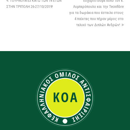
ΤΟΥΡΝΟΥΑ Ε3 ΚΑΤΩ ΤΩΝ 14 ΕΤΩΝ
Ευχαριστούμε πολύ τον κ.
ΣΤΗΝ ΤΡΙΠΟΛΗ 26-27/10/2019!
Λυμπερόπουλο και την Tecnifibre
για τα δωράκια που έστειλε στους
4 παίκτες που πήραν μέρος στο
τελικό των Διπλών Ανδρών!