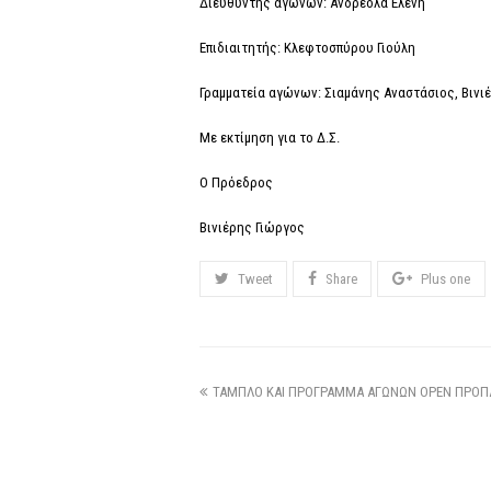
Διευθυντής αγώνων: Ανδρεόλα Ελένη
Επιδιαιτητής: Κλεφτοσπύρου Γιούλη
Γραμματεία αγώνων: Σιαμάνης Αναστάσιος, Βιν
Με εκτίμηση για το Δ.Σ.
Ο Πρόεδρος Η Γρα
Βινιέρης Γιώργος Ανδ
Tweet
Share
Plus one
ΤΑΜΠΛΟ ΚΑΙ ΠΡΟΓΡΑΜΜΑ ΑΓΩΝΩΝ OPEN ΠΡΟΠΑ