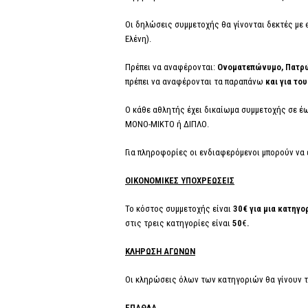
Οι δηλώσεις συμμετοχής θα γίνονται δεκτές με e
Ελένη).
Πρέπει να αναφέρονται:
Ονοματεπώνυμο, Πατρών
πρέπει να αναφέρονται τα παραπάνω
και για το
Ο κάθε αθλητής έχει δικαίωμα συμμετοχής σε έ
ΜΟΝΟ-ΜΙΚΤΟ ή ΔΙΠΛΟ.
Για πληροφορίες οι ενδιαφερόμενοι μπορούν να 
ΟΙΚΟΝΟΜΙΚΕΣ ΥΠΟΧΡΕΩΣΕΙΣ
Το κόστος συμμετοχής είναι
30€ για μια κατηγο
στις τρεις κατηγορίες είναι
50
€
.
ΚΛΗΡΩΣΗ ΑΓΩΝΩΝ
Οι κληρώσεις όλων των κατηγοριών θα γίνουν 
ΕΠΑΘΛΑ