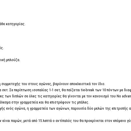
άθε κατηγορίας.
ές.
ική μπλούζα.
η συμμετοχής του στους αγώνες, βαρύνουν αποκλειστικά τον ίδιο.
α σετ. Σε περίπτωση ισοπαλίας 1-1 σετ, θα παίζεται tie-break των 10 πόντων με δι
ες των διπλών σε όλες τις κατηγορίες θα γίνονται με τον κανονισμό του No advant
λεσμα στην γραμματεία και θα επιστρέφουν τις μπάλες.
γής ενός αγώνα, η γραμματεία των αγώνων, παρουσία δύο μελών της επιτροπής 
ν είναι παρών, μετά από 15 λεπτά ο αντίπαλός του θα προκρίνεται στον επόμενο γύ