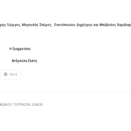
ιέρης Γιώργος, Μαγουλάς Σπύρος, Γιαννόπουλος Δημήτρης και Μπόβολος Χαράλαμ
μματέας
ρεόλα Ελένη
Pin It
ΙΔΙΚΟΥ ΤΟΥΡΝΟΥΑ JUNIOR