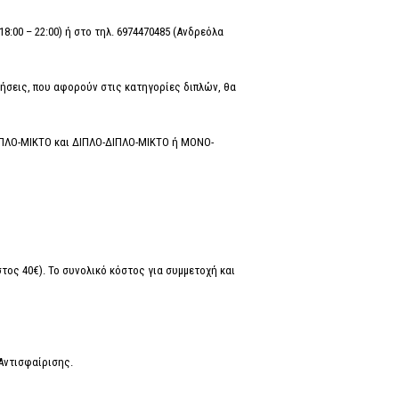
8:00 – 22:00) ή στο τηλ. 6974470485 (Ανδρεόλα
ιτήσεις, που αφορούν στις κατηγορίες διπλών, θα
ΔΙΠΛΟ-ΜΙΚΤΟ και ΔΙΠΛΟ-ΔΙΠΛΟ-ΜΙΚΤΟ ή ΜΟΝΟ-
τος 40€). Το συνολικό κόστος για συμμετοχή και
Αντισφαίρισης.