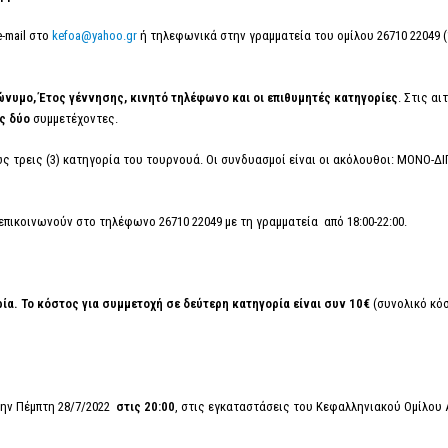
-mail στο
kefoa@yahoo.gr
ή τηλεφωνικά στην γραμματεία του ομίλου 26710 22049 (1
υμο, Έτος γέννησης, κινητό τηλέφωνο και οι επιθυμητές κατηγορίες
. Στις α
υς δύο
συμμετέχοντες.
ως τρεις (3) κατηγορία του τουρνουά. Οι συνδυασμοί είναι οι ακόλουθοι: ΜΟΝΟ-
επικοινωνούν στο τηλέφωνο 26710 22049 με τη γραμματεία από 18:00-22:00.
ρία. Το κόστος για συμμετοχή σε δεύτερη κατηγορία είναι συν 10€
(συνολικό κόσ
την Πέμπτη 28/7/2022
στις 20:00
, στις εγκαταστάσεις του Κεφαλληνιακού Ομίλου 