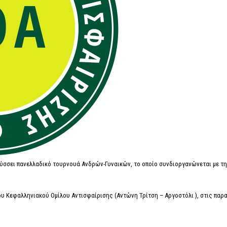
ύσσει πανελλαδικό τουρνουά Ανδρών-Γυναικών, το οποίο συνδιοργανώνεται με τ
ου Κεφαλληνιακού Ομίλου Αντισφαίρισης (Αντώνη Τρίτση – Αργοστόλι ), στις παρ