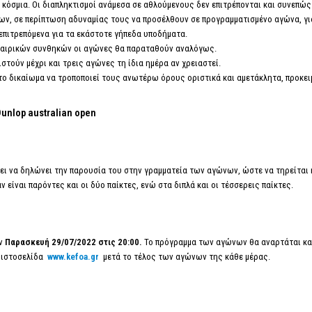
κόσμια. Οι διαπληκτισμοί ανάμεσα σε αθλούμενους δεν επιτρέπονται και συνεπώς 
ων, σε περίπτωση αδυναμίας τους να προσέλθουν σε προγραμματισμένο αγώνα, γ
 επιτρεπόμενα για τα εκάστοτε γήπεδα υποδήματα.
καιρικών συνθηκών οι αγώνες θα παραταθούν αναλόγως.
τούν μέχρι και τρεις αγώνες τη ίδια ημέρα αν χρειαστεί.
 το δικαίωμα να τροποποιεί τους ανωτέρω όρους οριστικά και αμετάκλητα, προκε
nlop australian open
πει να δηλώνει την παρουσία του στην γραμματεία των αγώνων, ώστε να τηρείται
 είναι παρόντες και οι δύο παίκτες, ενώ στα διπλά και οι τέσσερεις παίκτες.
ην
Παρασκευή 29/07/2022 στις 20:00
.
Το πρόγραμμα των αγώνων θα αναρτάται κα
ν ιστοσελίδα
www.
kefoa
.gr
μετά το τέλος των αγώνων της κάθε μέρας.