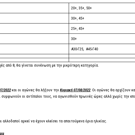
20+, 35+, 50+
30+, 45+
25+, 45+
30+
Α30-Γ25, Α45-Γ40
ές από 8, θα γίνεται συνένωση με την μικρότερη κατηγορία.
07/2022
και οι αγώνες θα λήξουν την
Κυριακή 07/08/2022
. Οι αγώνες θα αρχίζουν κ
ι συμφωνούν οι αντίπαλοι τους, να αγωνισθούν πρωινές ώρες αλλά χωρίς την επο
 αλλοδαποί αρκεί να έχουν κλείσει τα απαιτούμενα όρια ηλικίας.
0μμ