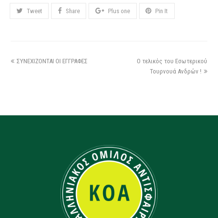
Tweet
Share
Plus one
Pin It
ΣΥΝΕΧΙΖΟΝΤΑΙ ΟΙ ΕΓΓΡΑΦΕΣ
Ο τελικός του Εσωτερικού
Τουρνουά Ανδρών !